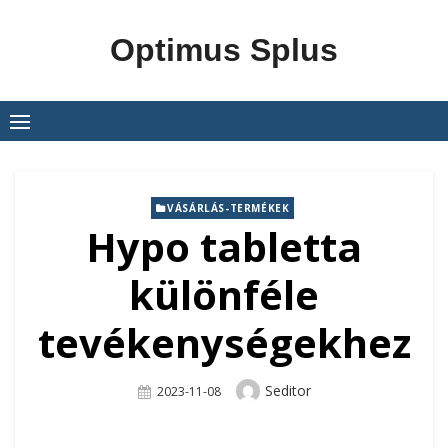
Skip
to
Optimus Splus
content
VÁSÁRLÁS-TERMÉKEK
Hypo tabletta
különféle
tevékenységekhez
Author
Seditor
Posted
2023-11-08
On