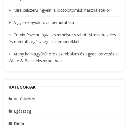
r
Mire célszerű figyelni a locsolótömlők használatakor?
:
A gyerekágyak rövid bemutatása
Corvin Pszichológia – személyre szabott stresszkezelés
és mentális egészség szakemberekkel
Arany karikagyűrű: örök szimbólum és egyedi tervezés a
White & Black ékszerboltban
KATEGÓRIÁK
Autó-Motor
Egészség
Klíma