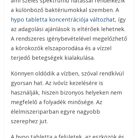
ami széles spektrumú hatással rendelkezik
a különböző baktériumokkal szemben. A
hypo tabletta koncentrációja változhat
, így
az adagolási ajánlások is eltérőek lehetnek.
A rendszeres igénybevételével megelőzhető
a kórokozók elszaporodása és a vízzel
terjedő betegségek kialakulása.
Könnyen oldódik a vízben, szóval rendkívül
gyorsan hat. Az ivóvíz kezelésére is
használják, hiszen bizonyos helyeken nem
megfelelő a folyadék minősége. Az
élelmiszeriparban egyre nagyobb
szerephez jut.
A hypo tabletta a felületek, az eszközök és