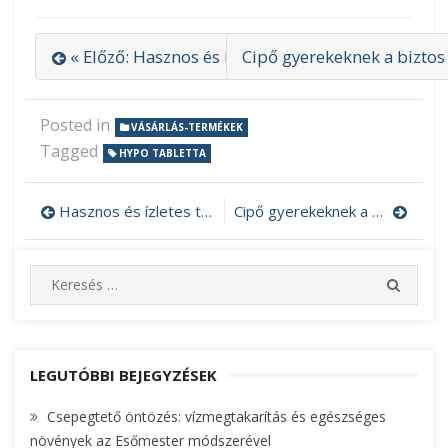
« Előző: Hasznos és ízletes termék a wakame alg
Cipő gyerekeknek a biztos
Posted in
VÁSÁRLÁS-TERMÉKEK
Tagged
HYPO TABLETTA
Hasznos és ízletes termék a wakame alga
Cipő gyerekeknek a biztos lépésekhez
Bejegyzés
navigáció
S
S
e
E
A
a
R
r
C
c
LEGUTÓBBI BEJEGYZÉSEK
H
h
Csepegtető öntözés: vízmegtakarítás és egészséges
f
növények az Esőmester módszerével
o