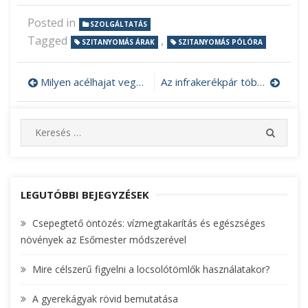
Posted in
SZOLGÁLTATÁS
Tagged
,
SZITANYOMÁS ÁRAK
SZITANYOMÁS PÓLÓRA
Milyen acélhajat vegyen?
Az infrakerékpár több technológiát ötvöz
Bejegyzés
navigáció
S
S
e
E
A
a
R
r
C
c
LEGUTÓBBI BEJEGYZÉSEK
H
h
Csepegtető öntözés: vízmegtakarítás és egészséges
f
növények az Esőmester módszerével
o
r
Mire célszerű figyelni a locsolótömlők használatakor?
:
A gyerekágyak rövid bemutatása