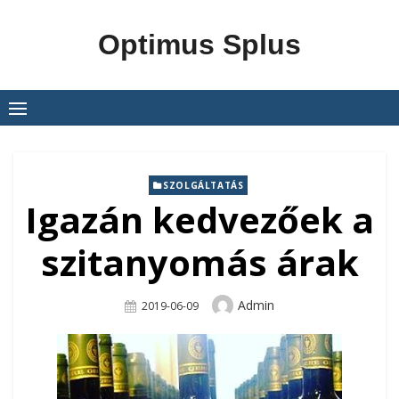
Skip
to
Optimus Splus
content
SZOLGÁLTATÁS
Igazán kedvezőek a
szitanyomás árak
Author
Admin
Posted
2019-06-09
On