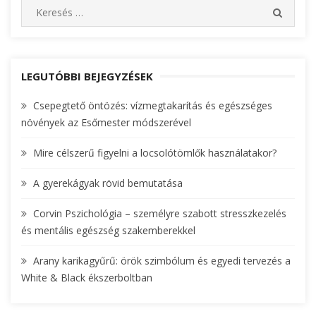
navigáció
S
S
e
E
A
a
R
r
C
c
LEGUTÓBBI BEJEGYZÉSEK
H
h
Csepegtető öntözés: vízmegtakarítás és egészséges
f
növények az Esőmester módszerével
o
r
Mire célszerű figyelni a locsolótömlők használatakor?
:
A gyerekágyak rövid bemutatása
Corvin Pszichológia – személyre szabott stresszkezelés
és mentális egészség szakemberekkel
Arany karikagyűrű: örök szimbólum és egyedi tervezés a
White & Black ékszerboltban