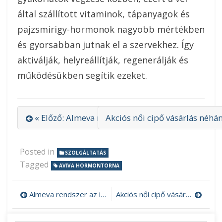
által szállított vitaminok, tápanyagok és
pajzsmirigy-hormonok nagyobb mértékben
és gyorsabban jutnak el a szervekhez. Így
aktiválják, helyreállítják, regenerálják és
működésükben segítik ezeket.
« Előző: Almeva rendszer az internetről
Akciós női cipő vásárlás néhán
Posted in
SZOLGÁLTATÁS
Tagged
AVIVA HORMONTORNA
Almeva rendszer az internetről
Akciós női cipő vásárlás néhány kattintással
Bejegyzés