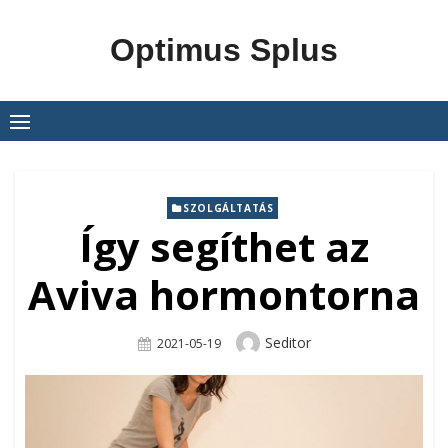
Skip
to
Optimus Splus
content
SZOLGÁLTATÁS
Így segíthet az
Aviva hormontorna
Author
Seditor
Posted
2021-05-19
On