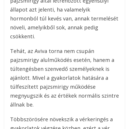
pajzsmirigy által létrehozott egyensúlyi
állapot azt jelenti, ha valamelyik
hormonból túl kevés van, annak termelését
növeli, amelyikből sok, annak pedig
csökkenti.
Tehát, az Aviva torna nem csupán
pajzsmirigy alulműködés esetén, hanem a
túltengésben szenvedő személyeknek is
ajánlott. Mivel a gyakorlatok hatására a
túlfeszített pajzsmirigy működése
megnyugszik és az értékek normális szintre
állnak be.
Többszörösére növekszik a vérkeringés a
gyakorlatok végzése közben, ezért a vér