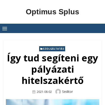
Skip
to
Optimus Splus
content
SZOLGÁLTATÁS
Így tud segíteni egy
pályázati
hitelszakértő
Author
Seditor
Posted
2021-08-02
On