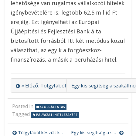
lehetősége van rugalmas vállalkozói hitelek
igénybevételére is, legtöbb 62,5 millió Ft
erejéig. Ezt igényelheti az Európai
Újjáépítési és Fejlesztési Bank által
biztosított forrásból. Itt két metódus közül
választhat, az egyik a forgóeszköz-
finanszírozás, a másik a beruházási hitel.
« Előző: Tölgyfából készült kerek étkezőasztal
Egy kis segítség a szakálln
Posted in
SZOLGÁLTATÁS
Tagged
PÁLYÁZATI HITELSZAKÉRT
Tölgyfából készült kerek étkezőasztal
Egy kis segítség a szakállnövesztéshez