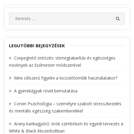
Bejegyzés
navigáció
S
S
e
E
A
a
R
r
C
c
LEGUTÓBBI BEJEGYZÉSEK
H
h
Csepegtető öntözés: vízmegtakarítás és egészséges
f
növények az Esőmester módszerével
o
r
Mire célszerű figyelni a locsolótömlők használatakor?
:
A gyerekágyak rövid bemutatása
Corvin Pszichológia – személyre szabott stresszkezelés
és mentális egészség szakemberekkel
Arany karikagyűrű: örök szimbólum és egyedi tervezés a
White & Black ékszerboltban