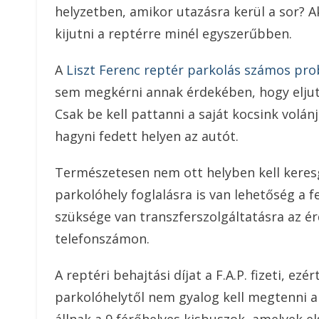
helyzetben, amikor utazásra kerül a sor? A
kijutni a reptérre minél egyszerűbben.
A
Liszt Ferenc reptér parkolás számos pr
sem megkérni annak érdekében, hogy eljut
Csak be kell pattanni a saját kocsink volánj
hagyni fedett helyen az autót.
Természetesen nem ott helyben kell keresgé
parkolóhely foglalásra is van lehetőség a 
szüksége van transzferszolgáltatásra az é
telefonszámon.
A reptéri behajtási díjat a F.A.P. fizeti, ez
parkolóhelytől nem gyalog kell megtenni a