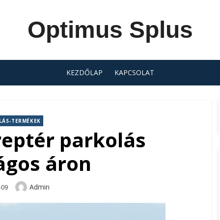
Optimus Splus
KEZDŐLAP
KAPCSOLAT
LÁS-TERMÉKEK
reptér parkolás
ágos áron
Author
Admin
-09