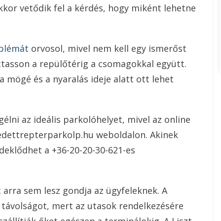
kkor vetődik fel a kérdés, hogy miként lehetne
oblémát
orvosol, mivel nem kell egy ismerőst
tasson a repülőtérig a csomagokkal együtt.
a mögé és a nyaralás ideje alatt ott lehet
lni az ideális parkolóhelyet, mivel az online
fedettrepterparkolp.hu weboldalon. Akinek
rdeklődhet a +36-20-20-30-621-es
ért arra sem lesz gondja az ügyfeleknek. A
 távolságot, mert az utasok rendelkezésére