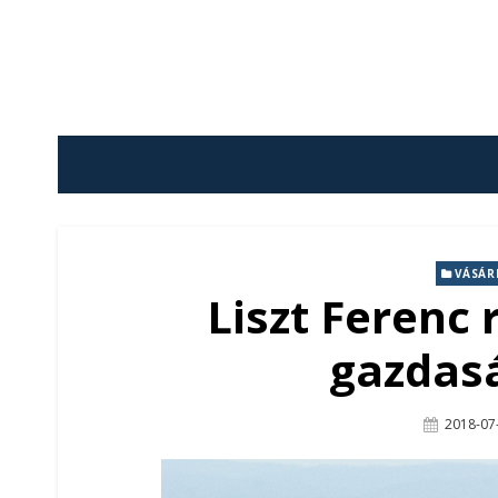
Skip
to
content
VÁSÁR
Liszt Ferenc 
gazdas
Posted
2018-07
On