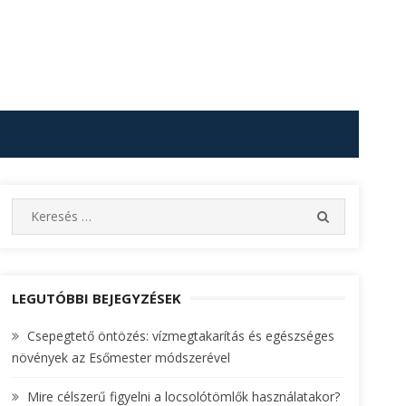
S
S
e
E
A
a
R
r
C
c
LEGUTÓBBI BEJEGYZÉSEK
H
h
Csepegtető öntözés: vízmegtakarítás és egészséges
f
növények az Esőmester módszerével
o
r
Mire célszerű figyelni a locsolótömlők használatakor?
: