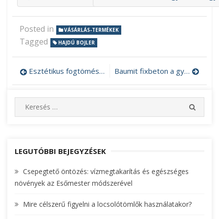
Posted in
VÁSÁRLÁS-TERMÉKEK
Tagged
HAJDÚ BOJLER
Esztétikus fogtömés lámpával
Baumit fixbeton a gyors és egyszerű munkához
Bejegyzés
navigáció
S
S
e
E
A
a
R
r
C
c
LEGUTÓBBI BEJEGYZÉSEK
H
h
Csepegtető öntözés: vízmegtakarítás és egészséges
f
növények az Esőmester módszerével
o
r
Mire célszerű figyelni a locsolótömlők használatakor?
: