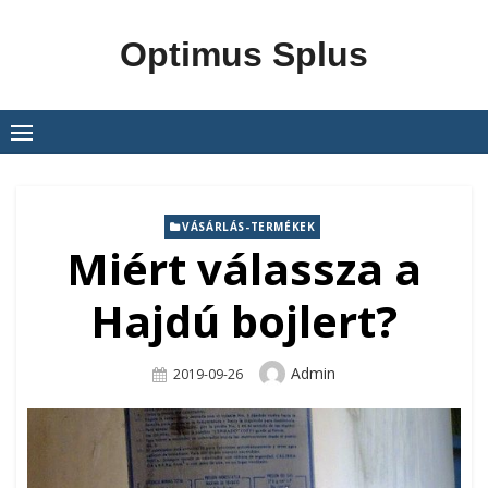
Skip
to
Optimus Splus
content
VÁSÁRLÁS-TERMÉKEK
Miért válassza a
Hajdú bojlert?
Author
Admin
Posted
2019-09-26
On