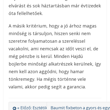
elvárást és sok háztartásban már évtizedek
óta fellelhetőek.
A másik kritérium, hogy a jó árhoz magas
minőség is társuljon, hiszen senki nem
szeretne folyamatosan a szereléssel
vacakolni, ami nemcsak az időt veszi el, de
még pénzbe is kerül. Minden Hajdú
bojlerbe minőségi alkatrészek kerülnek, így
nem kell azon aggódni, hogy hamar
tönkremegy. Ha mégis történne vele
valami, akkor pedig segít a garancia.
« Előző: Esztétikus fogtömés lámpával
Baumit fixbeton a gyors és eg