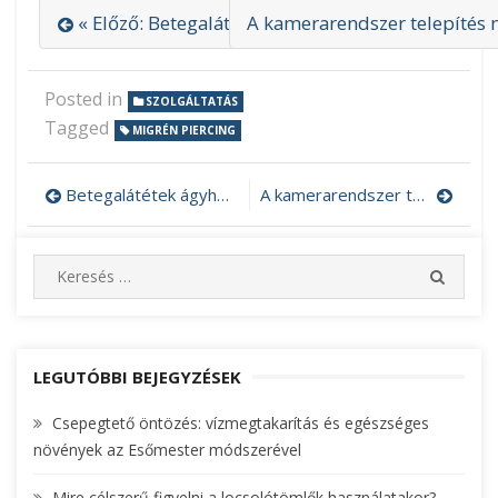
« Előző: Betegalátétek ágyhoz kötött betegeknek
A kamerarendszer telepítés 
Posted in
SZOLGÁLTATÁS
Tagged
MIGRÉN PIERCING
Betegalátétek ágyhoz kötött betegeknek
A kamerarendszer telepítés nem egyszerű feladat
Bejegyzés
navigáció
S
S
e
E
A
a
R
r
C
c
LEGUTÓBBI BEJEGYZÉSEK
H
h
Csepegtető öntözés: vízmegtakarítás és egészséges
f
növények az Esőmester módszerével
o
r
Mire célszerű figyelni a locsolótömlők használatakor?