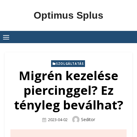
Skip
to
Optimus Splus
content
SZOLGÁLTATÁS
Migrén kezelése
piercinggel? Ez
tényleg beválhat?
Author
Seditor
Posted
2023-04-02
On