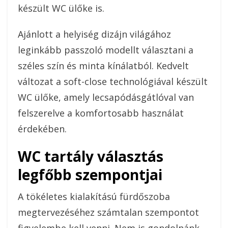
készült WC ülőke is.
Ajánlott a helyiség dizájn világához
leginkább passzoló modellt választani a
széles szín és minta kínálatból. Kedvelt
változat a soft-close technológiával készült
WC ülőke, amely lecsapódásgátlóval van
felszerelve a komfortosabb használat
érdekében.
WC tartály választás
legfőbb szempontjai
A tökéletes kialakítású fürdőszoba
megtervezéséhez számtalan szempontot
figyelembe kell venni. Nem is gondolnánk,