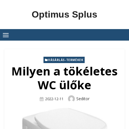
Skip
to
Optimus Splus
content
VÁSÁRLÁS-TERMÉKEK
Milyen a tökéletes
WC ülőke
Author
Seditor
Posted
2022-12-11
On