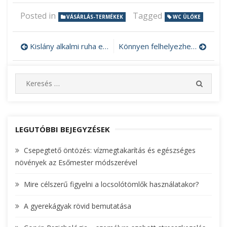
Posted in
Tagged
VÁSÁRLÁS-TERMÉKEK
WC ÜLŐKE
Kislány alkalmi ruha egyedi szabásvonallal
Könnyen felhelyezhető öntapadós fólia szekrényre
Bejegyzés
navigáció
S
S
e
E
A
a
R
r
C
c
LEGUTÓBBI BEJEGYZÉSEK
H
h
Csepegtető öntözés: vízmegtakarítás és egészséges
f
növények az Esőmester módszerével
o
r
Mire célszerű figyelni a locsolótömlők használatakor?
:
A gyerekágyak rövid bemutatása