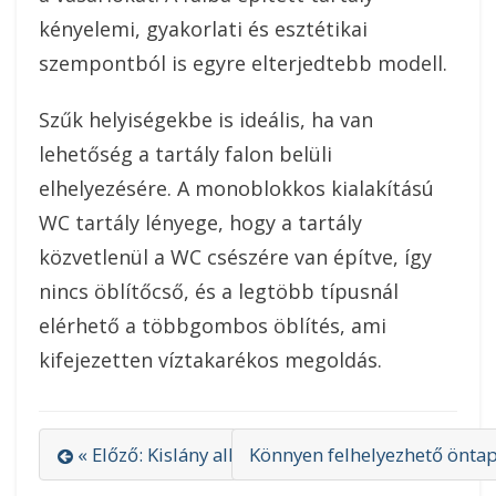
kényelemi, gyakorlati és esztétikai
szempontból is egyre elterjedtebb modell.
Szűk helyiségekbe is ideális, ha van
lehetőség a tartály falon belüli
elhelyezésére. A monoblokkos kialakítású
WC tartály lényege, hogy a tartály
közvetlenül a WC csészére van építve, így
nincs öblítőcső, és a legtöbb típusnál
elérhető a többgombos öblítés, ami
kifejezetten víztakarékos megoldás.
« Előző: Kislány alkalmi ruha egyedi szabásvonal
Könnyen felhelyezhető öntap