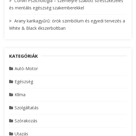
Corvin Pszichológia – személyre szabott stresszkezelés
és mentális egészség szakemberekkel
Arany karikagyűrű: örök szimbólum és egyedi tervezés a
White & Black ékszerboltban
KATEGÓRIÁK
Autó-Motor
Egészség
Klíma
Szolgáltatás
Szórakozás
Utazás