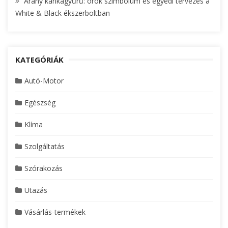
Arany karikagyűrű: örök szimbólum és egyedi tervezés a
White & Black ékszerboltban
KATEGÓRIÁK
Autó-Motor
Egészség
Klíma
Szolgáltatás
Szórakozás
Utazás
Vásárlás-termékek