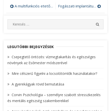
A multifunkciós etetőszék megkönnyíti az étkezést
Fogászati implantátum Budapest- van megoldás a hiányos fogsorra!
Bejegyzés
navigáció
S
S
e
E
A
a
R
r
C
c
LEGUTÓBBI BEJEGYZÉSEK
H
h
Csepegtető öntözés: vízmegtakarítás és egészséges
f
növények az Esőmester módszerével
o
r
Mire célszerű figyelni a locsolótömlők használatakor?
:
A gyerekágyak rövid bemutatása
Corvin Pszichológia – személyre szabott stresszkezelés
és mentális egészség szakemberekkel