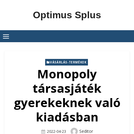
Skip
to
Optimus Splus
content
VÁSÁRLÁS-TERMÉKEK
Monopoly
társasjáték
gyerekeknek való
kiadásban
Author
Seditor
Posted
2022-04-23