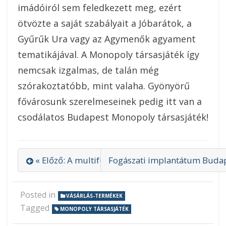
imádóiról sem feledkezett meg, ezért
ötvözte a saját szabályait a Jóbarátok, a
Gyűrűk Ura vagy az Agymenők agyament
tematikájával. A Monopoly társasjáték így
nemcsak izgalmas, de talán még
szórakoztatóbb, mint valaha. Gyönyörű
fővárosunk szerelmeseinek pedig itt van a
csodálatos Budapest Monopoly társasjáték!
« Előző: A multifunkciós etetőszék megkönnyíti 
Fogászati implantátum Budape
Posted in
VÁSÁRLÁS-TERMÉKEK
Tagged
MONOPOLY TÁRSASJÁTÉK