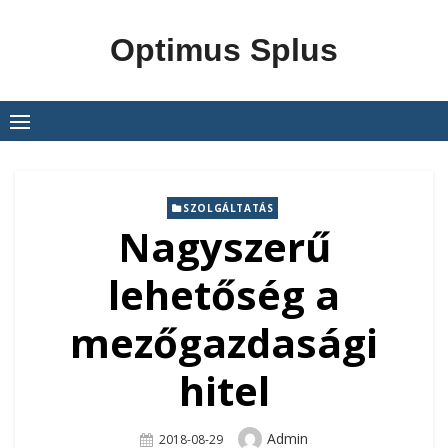
Skip
to
Optimus Splus
content
SZOLGÁLTATÁS
Nagyszerű
lehetőség a
mezőgazdasági
hitel
Author
Admin
Posted
2018-08-29