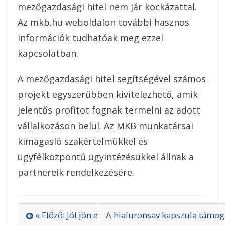
mezőgazdasági hitel nem jár kockázattal.
Az mkb.hu weboldalon további hasznos
információk tudhatóak meg ezzel
kapcsolatban.
A mezőgazdasági hitel segítségével számos
projekt egyszerűbben kivitelezhető, amik
jelentős profitot fognak termelni az adott
vállalkozáson belül. Az MKB munkatársai
kimagasló szakértelmükkel és
ügyfélközpontú ügyintézésükkel állnak a
partnereik rendelkezésére.
« Előző: Jól jön egy villáskulcs készlet
A hialuronsav kapszula támoga