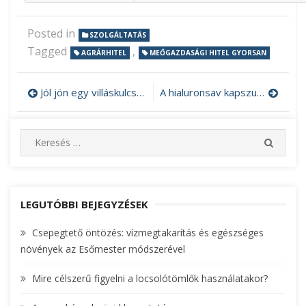
Posted in
SZOLGÁLTATÁS
Tagged
,
AGRÁRHITEL
MEŐGAZDASÁGI HITEL GYORSAN
Jól jön egy villáskulcs készlet
A hialuronsav kapszula támogatja a nőket
Bejegyzés
navigáció
S
S
e
E
A
a
R
r
C
c
LEGUTÓBBI BEJEGYZÉSEK
H
h
Csepegtető öntözés: vízmegtakarítás és egészséges
f
növények az Esőmester módszerével
o
r
Mire célszerű figyelni a locsolótömlők használatakor?
: