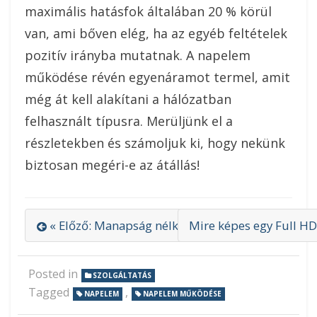
maximális hatásfok általában 20 % körül
van, ami bőven elég, ha az egyéb feltételek
pozitív irányba mutatnak. A napelem
működése révén egyenáramot termel, amit
még át kell alakítani a hálózatban
felhasznált típusra. Merüljünk el a
részletekben és számoljuk ki, hogy nekünk
biztosan megéri-e az átállás!
« Előző: Manapság nélkülözhetetlenek a használt
Mire képes egy Full HD
Posted in
SZOLGÁLTATÁS
Tagged
,
NAPELEM
NAPELEM MŰKÖDÉSE