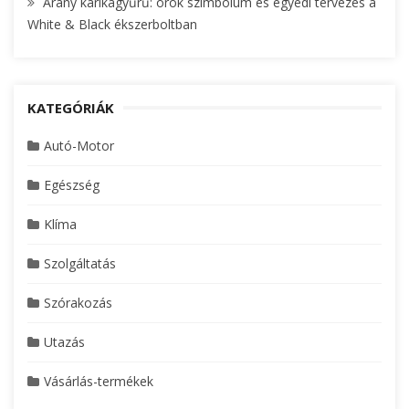
Arany karikagyűrű: örök szimbólum és egyedi tervezés a
White & Black ékszerboltban
KATEGÓRIÁK
Autó-Motor
Egészség
Klíma
Szolgáltatás
Szórakozás
Utazás
Vásárlás-termékek