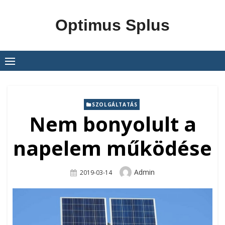
Skip
to
Optimus Splus
content
SZOLGÁLTATÁS
Nem bonyolult a
napelem működése
Author
Admin
Posted
2019-03-14
On