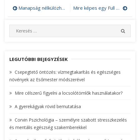
Manapság nélkülözhetetlenek a használt szerverek
Mire képes egy Full HD kamera?
Bejegyzés
navigáció
S
S
e
E
A
a
R
r
C
c
LEGUTÓBBI BEJEGYZÉSEK
H
h
Csepegtető öntözés: vízmegtakarítás és egészséges
f
növények az Esőmester módszerével
o
r
Mire célszerű figyelni a locsolótömlők használatakor?
:
A gyerekágyak rövid bemutatása
Corvin Pszichológia – személyre szabott stresszkezelés
és mentális egészség szakemberekkel