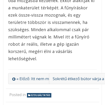
oda mozgásba kezdenek. Ekkor alakítják ki
a munkaterület térképét. A fűnyíráskor
ezek össze-vissza mozognak, és egy
területre többször is visszamennek, ha
szükséges. Minden alkalommal csak pár
millimétert vágnak le. Mivel itt a fűnyíró
robot ár reális, illetve a gép igazán
korszerű, megéri élni a vásárlás
lehetőségével.
« Előző: Itt nem magas a kék gyémánt ára
Sokrétű étkező bútor várja a
Posted in
SZOLGÁLTATÁS