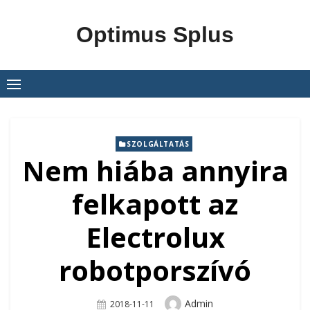
Skip
to
Optimus Splus
content
SZOLGÁLTATÁS
Nem hiába annyira
felkapott az
Electrolux
robotporszívó
Author
Admin
Posted
2018-11-11