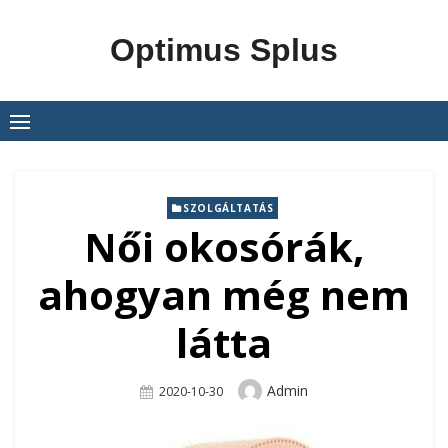
Skip
to
Optimus Splus
content
SZOLGÁLTATÁS
Női okosórák,
ahogyan még nem
látta
Author
Admin
Posted
2020-10-30
On