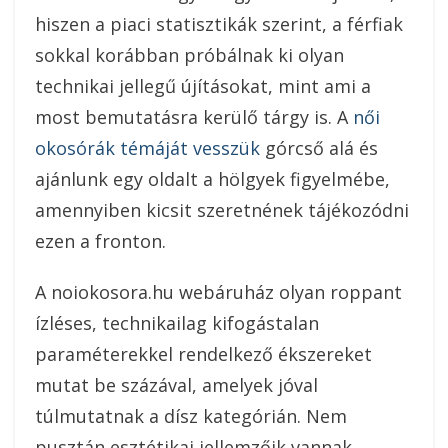
hiszen a piaci statisztikák szerint, a férfiak
sokkal korábban próbálnak ki olyan
technikai jellegű újításokat, mint ami a
most bemutatásra kerülő tárgy is. A
női
okosórák témáját vesszük
górcső alá és
ajánlunk egy oldalt a hölgyek figyelmébe,
amennyiben kicsit szeretnének tájékozódni
ezen a fronton.
A noiokosora.hu webáruház olyan roppant
ízléses, technikailag kifogástalan
paraméterekkel rendelkező ékszereket
mutat be százával, amelyek jóval
túlmutatnak a dísz kategórián. Nem
pusztán esztétikai jellemzőik vannak,