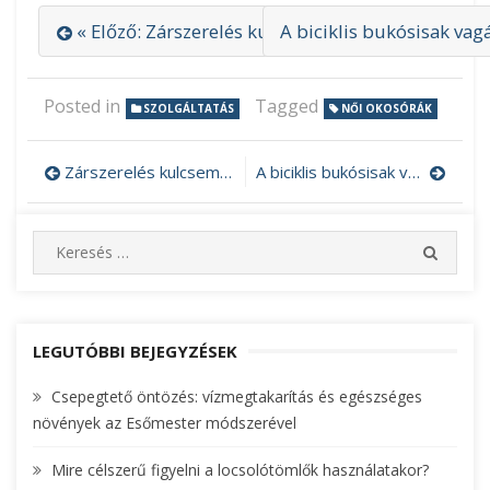
« Előző: Zárszerelés kulcsembertől gyorsan és s
A biciklis bukósisak vag
Posted in
Tagged
SZOLGÁLTATÁS
NŐI OKOSÓRÁK
Zárszerelés kulcsembertől gyorsan és szakszerűen
A biciklis bukósisak vagány kiegészítő
Bejegyzés
navigáció
S
S
e
E
A
a
R
r
C
c
LEGUTÓBBI BEJEGYZÉSEK
H
h
Csepegtető öntözés: vízmegtakarítás és egészséges
f
növények az Esőmester módszerével
o
r
Mire célszerű figyelni a locsolótömlők használatakor?
: