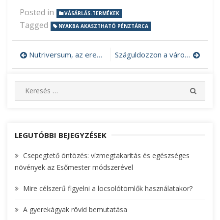
Posted in
VÁSÁRLÁS-TERMÉKEK
Tagged
NYAKBA AKASZTHATÓ PÉNZTÁRCA
Nutriversum, az eredményes sporttáplálkozáshoz
Száguldozzon a városban a Barbi autóval!
Bejegyzés
navigáció
S
S
e
E
A
a
R
r
C
c
LEGUTÓBBI BEJEGYZÉSEK
H
h
Csepegtető öntözés: vízmegtakarítás és egészséges
f
növények az Esőmester módszerével
o
r
Mire célszerű figyelni a locsolótömlők használatakor?
:
A gyerekágyak rövid bemutatása