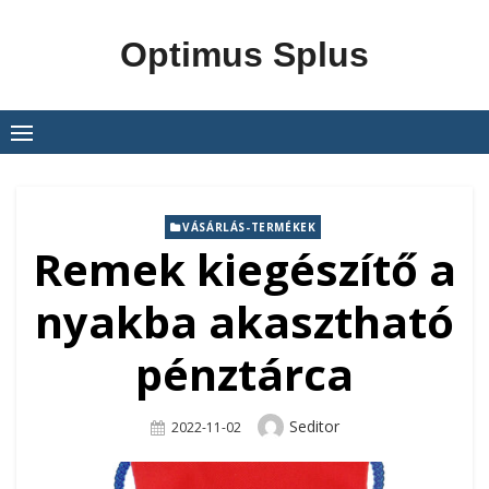
Skip
to
Optimus Splus
content
VÁSÁRLÁS-TERMÉKEK
Remek kiegészítő a
nyakba akasztható
pénztárca
Author
Seditor
Posted
2022-11-02
On