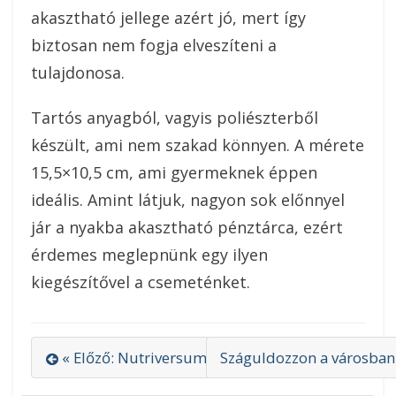
akasztható jellege azért jó, mert így
biztosan nem fogja elveszíteni a
tulajdonosa.
Tartós anyagból, vagyis poliészterből
készült, ami nem szakad könnyen. A mérete
15,5×10,5 cm, ami gyermeknek éppen
ideális. Amint látjuk, nagyon sok előnnyel
jár a nyakba akasztható pénztárca, ezért
érdemes meglepnünk egy ilyen
kiegészítővel a csemeténket.
« Előző: Nutriversum, az eredményes sporttápl
Száguldozzon a városban 