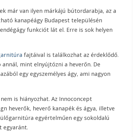
inek már van ilyen márkájú bútordarabja, az a
itható kanapéágy Budapest településén
ndégágy funkciót lát el. Erre is sok helyen
garnitúra
fajtáival is találkozhat az érdeklődő.
 annál, mint elnyújtózni a heverőn. De
gazából egy egyszemélyes ágy, ami nagyon
 nem is hiányozhat. Az Innoconcept
ign heverők, heverő kanapék és ágya, illetve
n ülőgarnitúra egyértelműen egy sokoldalú
t egyaránt.