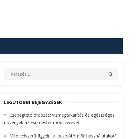
S
S
e
E
A
a
R
r
C
c
LEGUTÓBBI BEJEGYZÉSEK
H
h
Csepegtető öntözés: vízmegtakarítás és egészséges
f
növények az Esőmester módszerével
o
r
Mire célszerű figyelni a locsolótömlők használatakor?
: