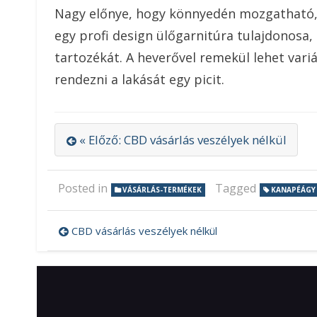
Nagy előnye, hogy könnyedén mozgatható, 
egy profi design ülőgarnitúra tulajdonosa, 
tartozékát. A heverővel remekül lehet vari
rendezni a lakását egy picit.
« Előző: CBD vásárlás veszélyek nélkül
Posted in
Tagged
VÁSÁRLÁS-TERMÉKEK
KANAPÉÁGY
CBD vásárlás veszélyek nélkül
Bejegyzés
navigáció