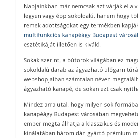
Napjainkban már nemcsak azt várják el a v
legyen vagy épp sokoldalú, hanem hogy töb
remek adottságokat egy termékben kapják 
multifunkciós kanapéágy Budapest város
esztétikáját illetően is kiváló.
Sokak szerint, a bútorok világában ez mag
sokoldalú darab az ágyazható ülőgarnitúr
webshopjaiban számtalan néven megtalálhat
ágyazható kanapé, de sokan ezt csak nyith
Mindez arra utal, hogy milyen sok formában 
kanapéágy Budapest városában megvehető 
ember megtalálhatja a klasszikus és moder
kínálatában három dán gyártó prémium min