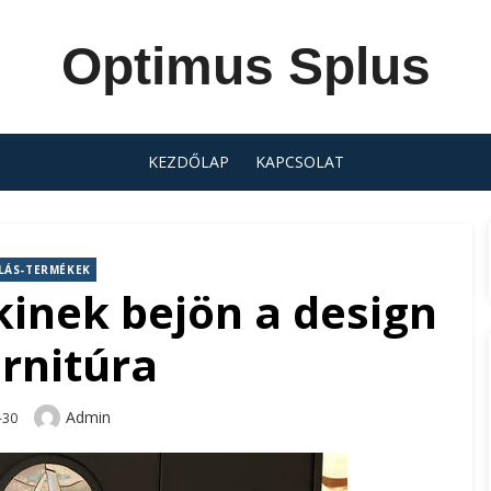
Optimus Splus
KEZDŐLAP
KAPCSOLAT
LÁS-TERMÉKEK
inek bejön a design
rnitúra
Author
Admin
-30