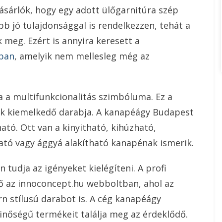
ásárlók, hogy egy adott ülőgarnitúra szép
b jó tulajdonsággal is rendelkezzen, tehát a
meg. Ezért is annyira keresett a
ában
, amelyik nem mellesleg még az
a a multifunkcionalitás szimbóluma. Ez a
ák kiemelkedő darabja. A kanapéágy Budapest
ó. Ott van a kinyitható, kihúzható,
ató vagy ággyá alakítható kanapénak ismerik.
tudja az igényeket kielégíteni. A profi
az innoconcept.hu webboltban, ahol az
n stílusú darabot is. A cég kanapéágy
őségű termékeit találja meg az érdeklődő.