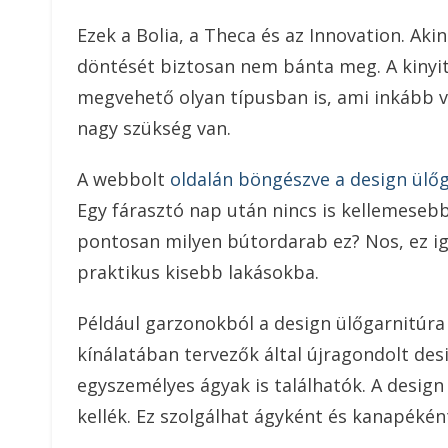
Ezek a Bolia, a Theca és az Innovation. Ak
döntését biztosan nem bánta meg. A kiny
megvehető olyan típusban is, ami inkább ve
nagy szükség van.
A webbolt
oldalán böngészve a design ülő
Egy fárasztó nap után nincs is kellemesebb
pontosan milyen bútordarab ez? Nos, ez i
praktikus kisebb lakásokba.
Például garzonokból a design ülőgarnitúra
kínálatában tervezők által újragondolt des
egyszemélyes ágyak is találhatók. A desig
kellék. Ez szolgálhat ágyként és kanapékén