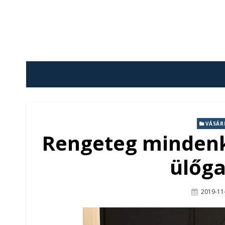
Skip
to
content
VÁSÁR
Rengeteg mindenk
ülőga
Posted
2019-11
On