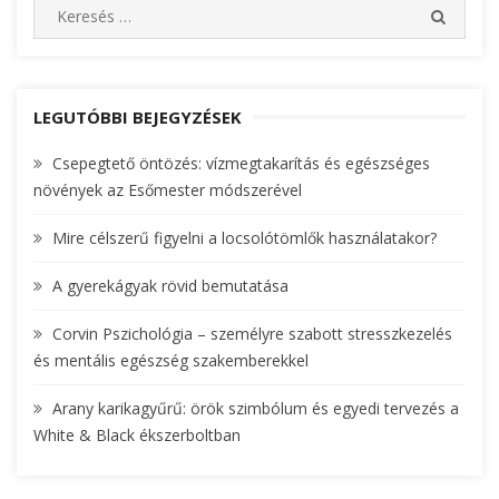
S
S
e
E
A
a
R
r
C
c
LEGUTÓBBI BEJEGYZÉSEK
H
h
Csepegtető öntözés: vízmegtakarítás és egészséges
f
növények az Esőmester módszerével
o
r
Mire célszerű figyelni a locsolótömlők használatakor?
:
A gyerekágyak rövid bemutatása
Corvin Pszichológia – személyre szabott stresszkezelés
és mentális egészség szakemberekkel
Arany karikagyűrű: örök szimbólum és egyedi tervezés a
White & Black ékszerboltban