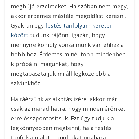
megbújó érzelmeket. Ha szóban nem megy,
akkor érdemes másféle megoldást keresni.
Gyakran egy
festés tanfolyam keretei
között
tudunk rájönni igazán, hogy
mennyire komoly vonzalmunk van ehhez a
hobbihoz. Érdemes minél több mindenben
kipróbálni magunkat, hogy
megtapasztaljuk mi áll legközelebb a
szívünkhöz.
Ha ráérzünk az alkotás ízére, akkor már
csak az marad hátra, hogy minden érőnket
erre összpontosítsuk. Ezt úgy tudjuk a
legkönnyebben megtenni, ha a festés
tanfolyam alatt tanultakat odahaza