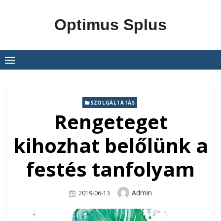
Skip
to
Optimus Splus
content
SZOLGÁLTATÁS
Rengeteget
kihozhat belőlünk a
festés tanfolyam
Author
Admin
Posted
2019-06-13
On