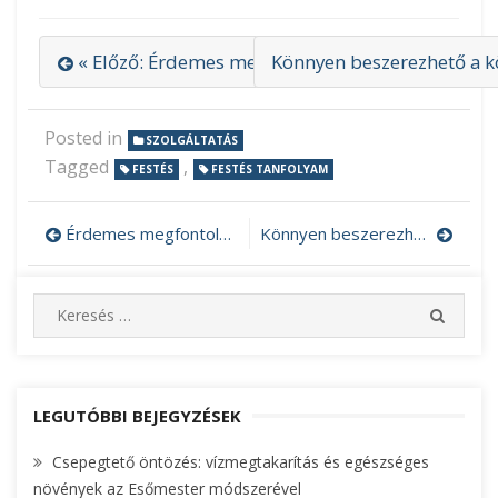
« Előző: Érdemes megfontolni az InfraSlimX elad
Könnyen beszerezhető a kö
Posted in
SZOLGÁLTATÁS
Tagged
,
FESTÉS
FESTÉS TANFOLYAM
Érdemes megfontolni az InfraSlimX eladó ajánlatot
Könnyen beszerezhető a közhiteles cégkivonat
Bejegyzés
navigáció
S
S
e
E
A
a
R
r
C
c
LEGUTÓBBI BEJEGYZÉSEK
H
h
Csepegtető öntözés: vízmegtakarítás és egészséges
f
növények az Esőmester módszerével
o