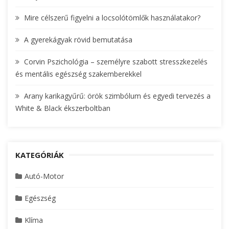
r
Mire célszerű figyelni a locsolótömlők használatakor?
:
A gyerekágyak rövid bemutatása
Corvin Pszichológia – személyre szabott stresszkezelés
és mentális egészség szakemberekkel
Arany karikagyűrű: örök szimbólum és egyedi tervezés a
White & Black ékszerboltban
KATEGÓRIÁK
Autó-Motor
Egészség
Klíma