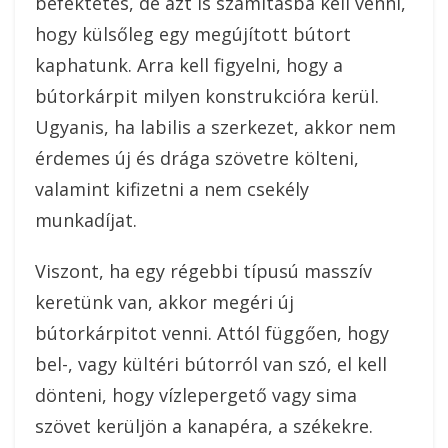
befektetés, de azt is számításba kell venni,
hogy külsőleg egy megújított bútort
kaphatunk.
Arra kell figyelni, hogy a
bútorkárpit milyen konstrukcióra kerül.
Ugyanis, ha labilis a szerkezet, akkor nem
érdemes új és drága szövetre költeni,
valamint kifizetni a nem csekély
munkadíjat.
Viszont, ha egy régebbi típusú masszív
keretünk van, akkor megéri új
bútorkárpitot venni. Attól függően, hogy
bel-, vagy kültéri bútorról van szó, el kell
dönteni, hogy vízlepergető vagy sima
szövet kerüljön a kanapéra, a székekre.