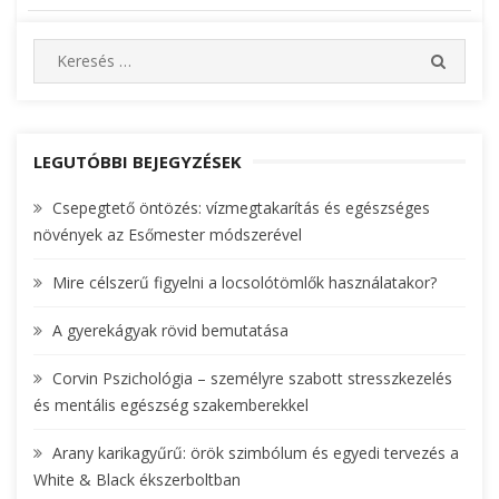
Bejegyzés
navigáció
S
S
e
E
A
a
R
r
C
c
LEGUTÓBBI BEJEGYZÉSEK
H
h
Csepegtető öntözés: vízmegtakarítás és egészséges
f
növények az Esőmester módszerével
o
r
Mire célszerű figyelni a locsolótömlők használatakor?
:
A gyerekágyak rövid bemutatása
Corvin Pszichológia – személyre szabott stresszkezelés
és mentális egészség szakemberekkel
Arany karikagyűrű: örök szimbólum és egyedi tervezés a
White & Black ékszerboltban