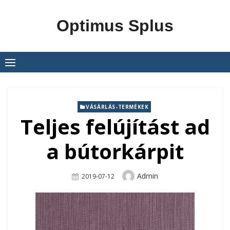
Skip
to
Optimus Splus
content
VÁSÁRLÁS-TERMÉKEK
Teljes felújítást ad
a bútorkárpit
Author
Admin
Posted
2019-07-12
On