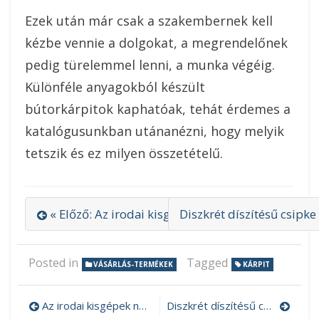
Ezek után már csak a szakembernek kell
kézbe vennie a dolgokat, a megrendelőnek
pedig türelemmel lenni, a munka végéig.
Különféle anyagokból készült
bútorkárpitok kaphatóak, tehát érdemes a
katalógusunkban utánanézni, hogy melyik
tetszik és ez milyen összetételű.
« Előző: Az irodai kisgépek nem hiányozhatnak 
Diszkrét díszítésű csipk
Posted in
Tagged
VÁSÁRLÁS-TERMÉKEK
KÁRPIT
Az irodai kisgépek nem hiányozhatnak a munkahelyről
Diszkrét díszítésű csipke menyasszonyi ruha