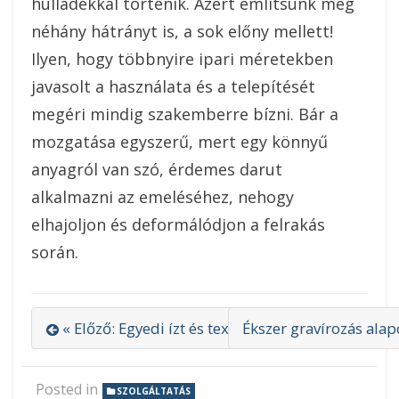
hulladékkal történik. Azért említsünk meg
néhány hátrányt is, a sok előny mellett!
Ilyen, hogy többnyire ipari méretekben
javasolt a használata és a telepítését
megéri mindig szakemberre bízni. Bár a
mozgatása egyszerű, mert egy könnyű
anyagról van szó, érdemes darut
alkalmazni az emeléséhez, nehogy
elhajoljon és deformálódjon a felrakás
során.
« Előző: Egyedi ízt és textúrát kölcsönöz a salá
Ékszer gravírozás alap
Posted in
SZOLGÁLTATÁS