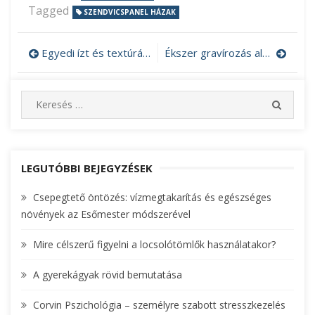
Tagged
SZENDVICSPANEL HÁZAK
Egyedi ízt és textúrát kölcsönöz a salátáknak a wakame alga
Ékszer gravírozás alapos tervezéssel
Bejegyzés
navigáció
S
S
e
E
A
a
R
r
C
c
LEGUTÓBBI BEJEGYZÉSEK
H
h
Csepegtető öntözés: vízmegtakarítás és egészséges
f
növények az Esőmester módszerével
o
r
Mire célszerű figyelni a locsolótömlők használatakor?
:
A gyerekágyak rövid bemutatása
Corvin Pszichológia – személyre szabott stresszkezelés