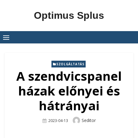
Skip
to
Optimus Splus
content
SZOLGÁLTATÁS
A szendvicspanel
házak előnyei és
hátrányai
Author
Seditor
Posted
2023-04-13
On