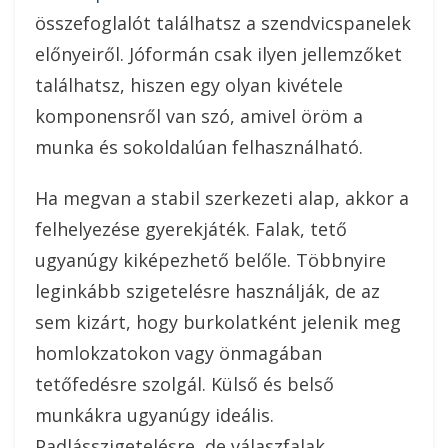
összefoglalót találhatsz a szendvicspanelek
előnyeiről. Jóformán csak ilyen jellemzőket
találhatsz, hiszen egy olyan kivétele
komponensről van szó, amivel öröm a
munka és sokoldalúan felhasználható.
Ha megvan a stabil szerkezeti alap, akkor a
felhelyezése gyerekjáték. Falak, tető
ugyanúgy kiképezhető belőle. Többnyire
leginkább szigetelésre használják, de az
sem kizárt, hogy burkolatként jelenik meg
homlokzatokon vagy önmagában
tetőfedésre szolgál. Külső és belső
munkákra ugyanúgy ideális.
Padlásszigetelésre, de válaszfalak