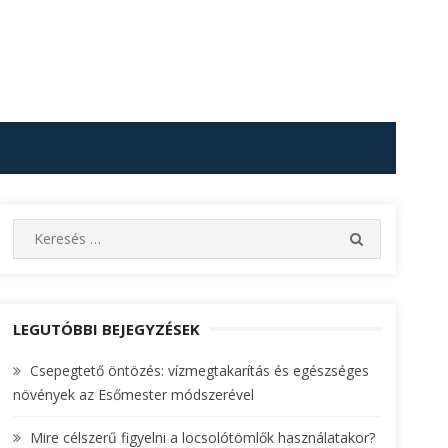
S
S
e
E
A
a
R
r
C
c
LEGUTÓBBI BEJEGYZÉSEK
H
h
Csepegtető öntözés: vízmegtakarítás és egészséges
f
növények az Esőmester módszerével
o
r
Mire célszerű figyelni a locsolótömlők használatakor?
: