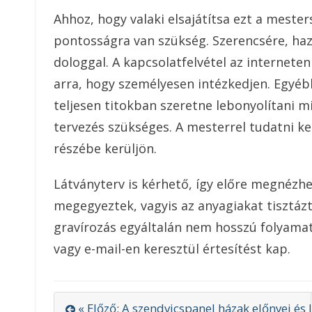
Ahhoz, hogy valaki elsajátítsa ezt a meste
pontosságra van szükség. Szerencsére, ha
dologgal. A kapcsolatfelvétel az interneten
arra, hogy személyesen intézkedjen.
Egyébk
teljesen titokban szeretne lebonyolítani m
tervezés szükséges. A mesterrel tudatni kel
részébe kerüljön.
Látványterv is kérhető, így előre megnéz
megegyeztek, vagyis az anyagiakat tisztázt
gravírozás egyáltalán nem hosszú folyamat
vagy e-mail-en keresztül értesítést kap.
« Előző: A szendvicspanel házak előnyei és 