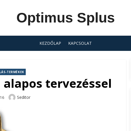
Optimus Splus
KEZDŐLAP
KAPCSOLAT
LÁS-TERMÉKEK
 alapos tervezéssel
Author
Seditor
-16