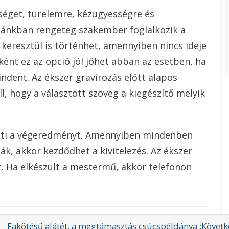
rséget, türelemre, kézügyességre és
zánkban rengeteg szakember foglalkozik a
 keresztül is történhet, amennyiben nincs ideje
ént ez az opció jól jöhet abban az esetben, ha
indent. Az ékszer gravírozás előtt alapos
l, hogy a választott szöveg a kiegészítő melyik
heti a végeredményt. Amennyiben mindenben
ák, akkor kezdődhet a kivitelezés. Az ékszer
. Ha elkészült a mestermű, akkor telefonon
hátrányai
Fakötésű alátét, a megtámasztás csúcspéldánya :Követk