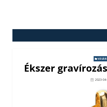
Skip
to
content
VÁSÁR
Ékszer gravírozás
Posted
2023-04
On