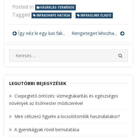
Posted in
VÁSÁRLÁS-TERMÉKEK
Tagged
,
INFRASHAPE HATÁSA
INFRASLIMX ELADÓ
Így néz ki egy luxi fali ékszerszekrény
Rengeteget kihozhat belőlünk a festés tanfolyam
Bejegyzés
navigáció
S
S
e
E
A
a
R
r
C
c
LEGUTÓBBI BEJEGYZÉSEK
H
h
Csepegtető öntözés: vízmegtakarítás és egészséges
f
növények az Esőmester módszerével
o
r
Mire célszerű figyelni a locsolótömlők használatakor?
:
A gyerekágyak rövid bemutatása