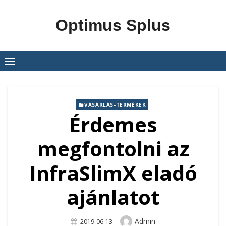
Skip
to
Optimus Splus
content
VÁSÁRLÁS-TERMÉKEK
Érdemes
megfontolni az
InfraSlimX eladó
ajánlatot
Author
Admin
Posted
2019-06-13