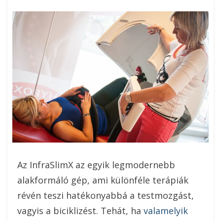
On
Az InfraSlimX az egyik legmodernebb
alakformáló gép, ami különféle terápiák
révén teszi hatékonyabbá a testmozgást,
vagyis a biciklizést. Tehát, ha
valamelyik