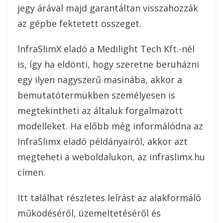
jegy árával majd garantáltan visszahozzák
az gépbe fektetett összeget.
InfraSlimX eladó a Medilight Tech Kft.-nél
is, így ha eldönti, hogy szeretne beruházni
egy ilyen nagyszerű masinába, akkor a
bemutatótermükben személyesen is
megtekintheti az általuk forgalmazott
modelleket. Ha előbb még informálódna az
InfraSlimx eladó példányairól, akkor azt
megteheti a weboldalukon, az infraslimx.hu
címen.
Itt találhat részletes leírást az alakformáló
működéséről, üzemeltetéséről és