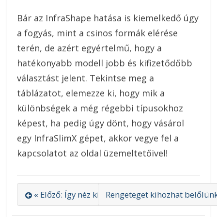
Bár az InfraShape hatása is kiemelkedő úgy
a fogyás, mint a csinos formák elérése
terén, de azért egyértelmű, hogy a
hatékonyabb modell jobb és kifizetődőbb
választást jelent. Tekintse meg a
táblázatot, elemezze ki, hogy mik a
különbségek a még régebbi típusokhoz
képest, ha pedig úgy dönt, hogy vásárol
egy InfraSlimX gépet, akkor vegye fel a
kapcsolatot az oldal üzemeltetőivel!
« Előző: Így néz ki egy luxi fali ékszerszekrény
Rengeteget kihozhat belőlünk