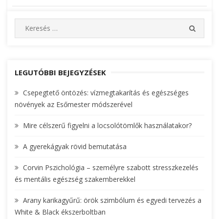
Bejegyzés
navigáció
S
S
e
E
A
a
R
r
C
c
LEGUTÓBBI BEJEGYZÉSEK
H
h
Csepegtető öntözés: vízmegtakarítás és egészséges
f
növények az Esőmester módszerével
o
r
Mire célszerű figyelni a locsolótömlők használatakor?
:
A gyerekágyak rövid bemutatása
Corvin Pszichológia – személyre szabott stresszkezelés
és mentális egészség szakemberekkel
Arany karikagyűrű: örök szimbólum és egyedi tervezés a
White & Black ékszerboltban