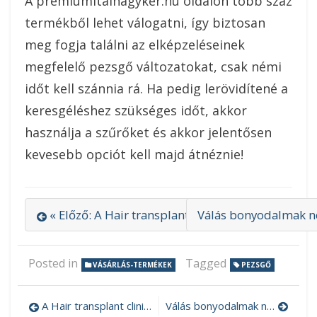
A premiumitalnagyker.hu oldalon több száz
termékből lehet válogatni, így biztosan
meg fogja találni az elképzeléseinek
megfelelő pezsgő változatokat, csak némi
időt kell szánnia rá. Ha pedig lerövidítené a
keresgéléshez szükséges időt, akkor
használja a szűrőket és akkor jelentősen
kevesebb opciót kell majd átnéznie!
« Előző: A Hair transplant clinic nagyszerű lehet
Válás bonyodalmak né
Posted in
Tagged
VÁSÁRLÁS-TERMÉKEK
PEZSGŐ
A Hair transplant clinic nagyszerű lehetőséget kínál
Válás bonyodalmak nélkül