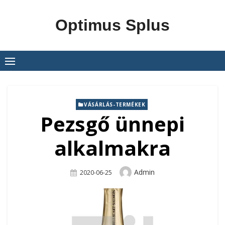
Skip
to
Optimus Splus
content
VÁSÁRLÁS-TERMÉKEK
Pezsgő ünnepi
alkalmakra
Author
Admin
Posted
2020-06-25
On