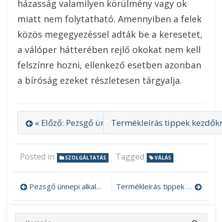
házasság valamilyen körülmény vagy ok
miatt nem folytatható. Amennyiben a felek
közös megegyezéssel adták be a keresetet,
a válóper hátterében rejlő okokat nem kell
felszínre hozni, ellenkező esetben azonban
a bíróság ezeket részletesen tárgyalja.
« Előző: Pezsgő ünnepi alkalmakra
Termékleírás tippek kezdőkn
Posted in
Tagged
SZOLGÁLTATÁS
VÁLÁS
Pezsgő ünnepi alkalmakra
Termékleírás tippek kezdőknek
Bejegyzés
navigáció
S