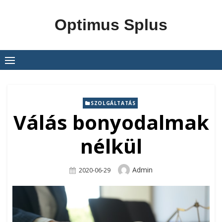
Skip
to
Optimus Splus
content
SZOLGÁLTATÁS
Válás bonyodalmak
nélkül
Author
Admin
Posted
2020-06-29
On