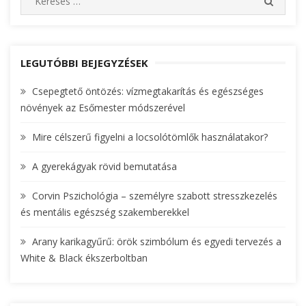
S
e
E
A
a
R
r
C
c
LEGUTÓBBI BEJEGYZÉSEK
H
h
Csepegtető öntözés: vízmegtakarítás és egészséges
f
növények az Esőmester módszerével
o
r
Mire célszerű figyelni a locsolótömlők használatakor?
:
A gyerekágyak rövid bemutatása
Corvin Pszichológia – személyre szabott stresszkezelés
és mentális egészség szakemberekkel
Arany karikagyűrű: örök szimbólum és egyedi tervezés a
White & Black ékszerboltban